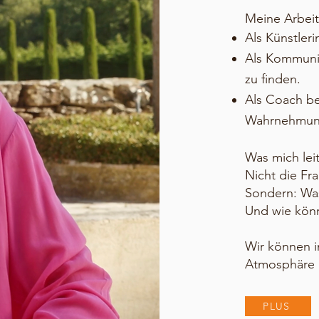
Meine Arbeit
Als Künstleri
Als Kommunik
zu finden.
Als Coach be
Wahrnehmung
Was mich leit
Nicht die Fr
Sondern: Was
Und wie könn
Wir können in
Atmosphäre b
PLUS