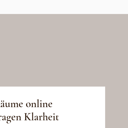
Zugänge.
g braucht.
Räume online
agen Klarheit