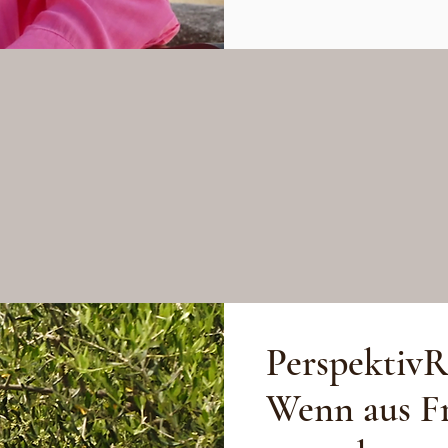
rspektivRäume. Drei 
nderung Orientierun
Perspektiv
Wenn aus Fr