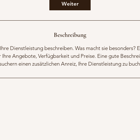
d
Weiter
3
0
M
i
Beschreibung
n
Ihre Dienstleistung beschreiben. Was macht sie besonders? E
.
 Ihre Angebote, Verfügbarkeit und Preise. Eine gute Beschrei
suchern einen zusätzlichen Anreiz, Ihre Dienstleistung zu buch