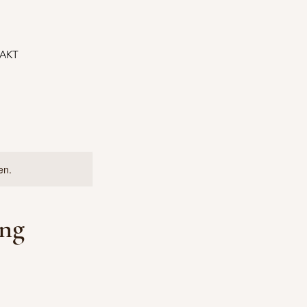
AKT
en.
ung